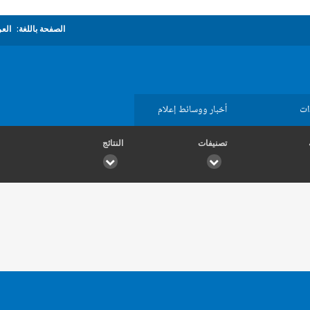
الصفحة باللغة:
العر
ات
أخبار ووسائط إعلام
تصنيفات
النتائج