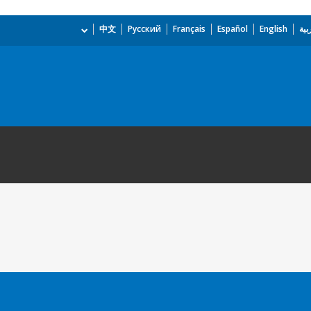
بية
English
Español
Français
Русский
中文