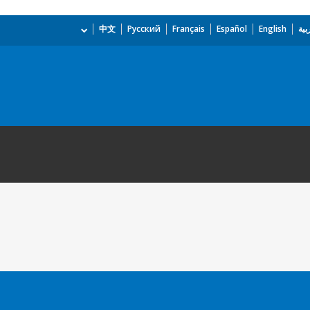
بية
English
Español
Français
Русский
中文