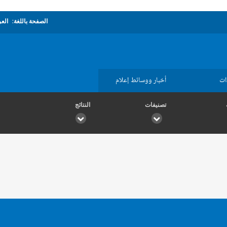
الصفحة باللغة:
العر
ات
أخبار ووسائط إعلام
تصنيفات
النتائج