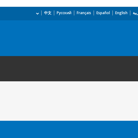
بية
English
Español
Français
Русский
中文