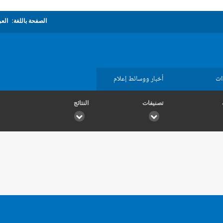
الصفحة باللغة:
العر
ات
أخبار ووسائط إعلام
تصنيفات
النتائج