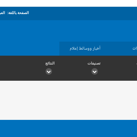
الصفحة باللغة:
العر
ات
أخبار ووسائط إعلام
تصنيفات
النتائج