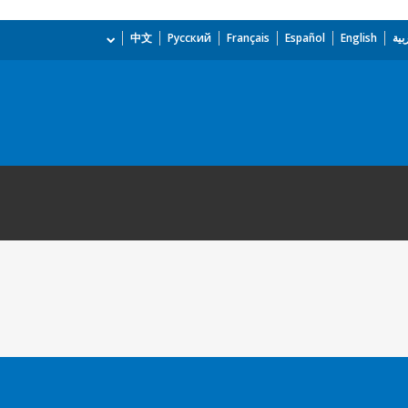
بية
English
Español
Français
Русский
中文