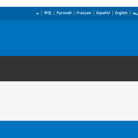
بية
English
Español
Français
Русский
中文