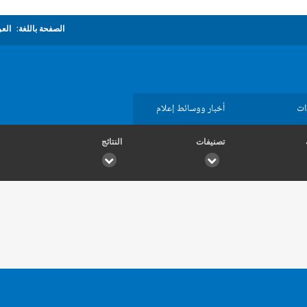
الصفحة باللغة:
العر
ات
أخبار ووسائط إعلام
تصنيفات
النتائج