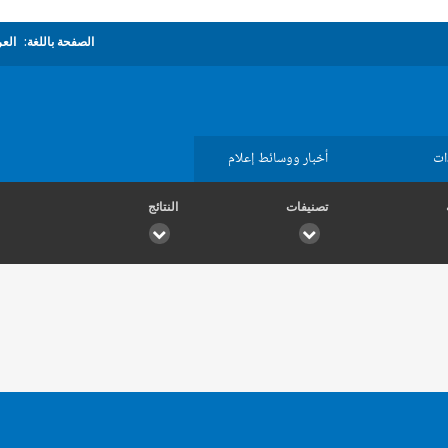
الصفحة باللغة:
العر
ات
أخبار ووسائط إعلام
تصنيفات
النتائج