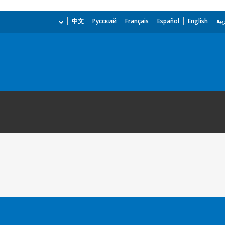
بية
English
Español
Français
Русский
中文