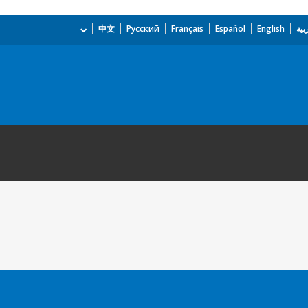
بية
English
Español
Français
Русский
中文