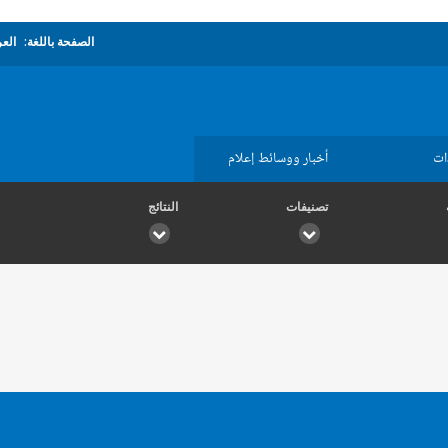
الصفحة باللغة:
العر
ات
أخبار ووسائط إعلام
تصنيفات
النتائج