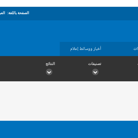
الصفحة باللغة:
العر
ات
أخبار ووسائط إعلام
تصنيفات
النتائج