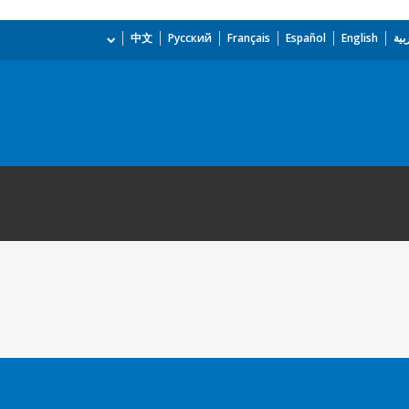
بية
English
Español
Français
Русский
中文