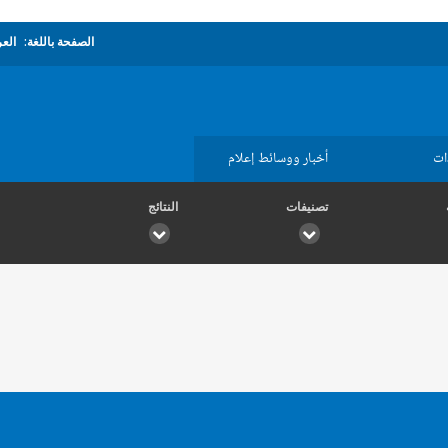
الصفحة باللغة:
العر
ات
أخبار ووسائط إعلام
تصنيفات
النتائج