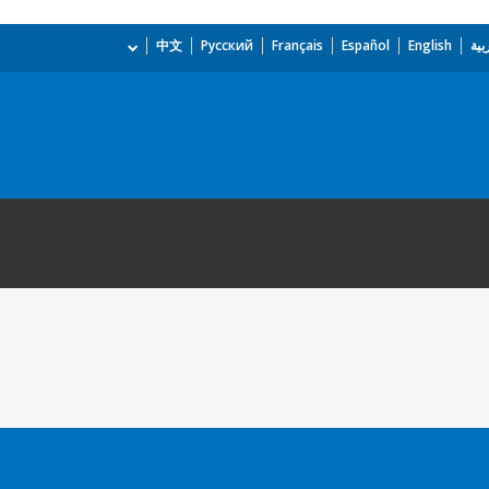
بية
English
Español
Français
Русский
中文