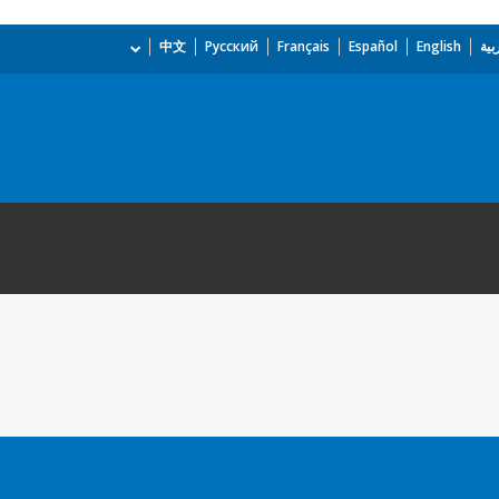
بية
English
Español
Français
Русский
中文