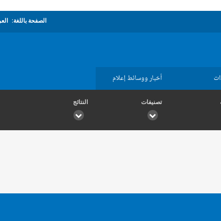
الصفحة باللغة:
العر
ات
أخبار ووسائط إعلام
تصنيفات
النتائج