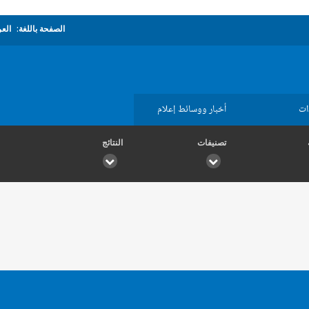
الصفحة باللغة:
العر
ات
أخبار ووسائط إعلام
تصنيفات
النتائج