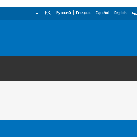
بية
English
Español
Français
Русский
中文