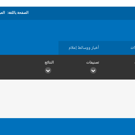
الصفحة باللغة:
العر
ات
أخبار ووسائط إعلام
تصنيفات
النتائج