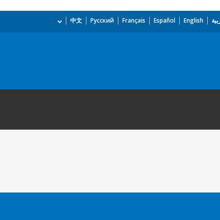
بية
English
Español
Français
Русский
中文