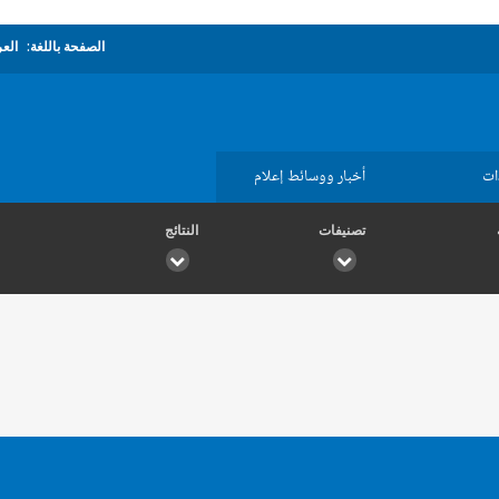
الصفحة باللغة:
العر
ات
أخبار ووسائط إعلام
تصنيفات
النتائج