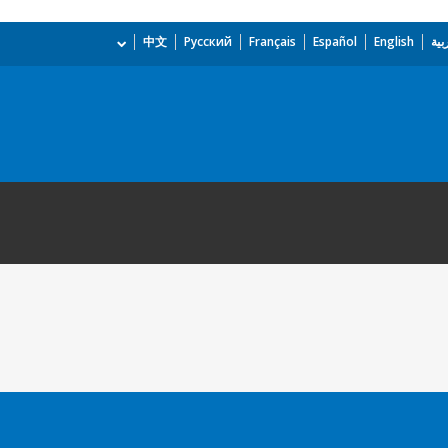
بية
English
Español
Français
Русский
中文