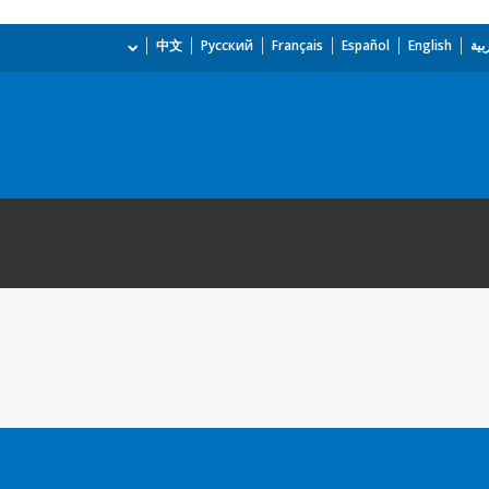
بية
English
Español
Français
Русский
中文