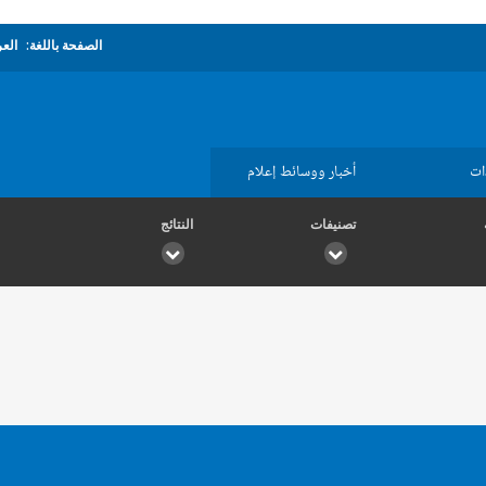
الصفحة باللغة:
العر
ات
أخبار ووسائط إعلام
تصنيفات
النتائج