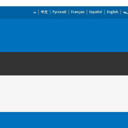
بية
English
Español
Français
Русский
中文