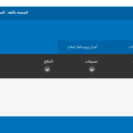
الصفحة باللغة:
العر
ات
أخبار ووسائط إعلام
تصنيفات
النتائج