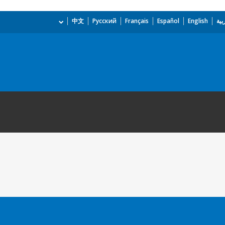
بية
English
Español
Français
Русский
中文