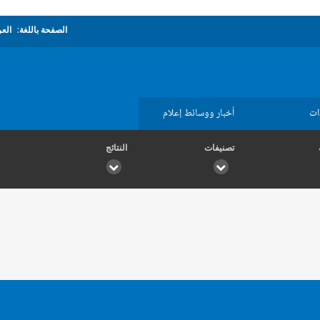
الصفحة باللغة:
العر
ات
أخبار ووسائط إعلام
تصنيفات
النتائج