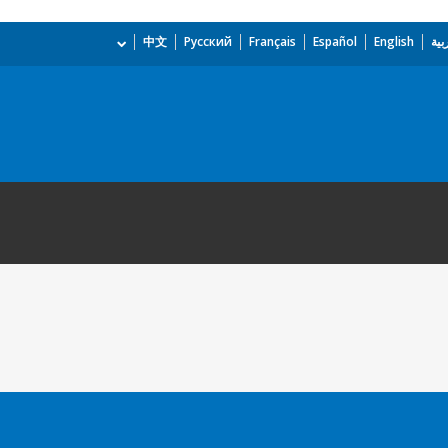
بية
English
Español
Français
Русский
中文