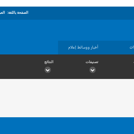
الصفحة باللغة:
العر
ات
أخبار ووسائط إعلام
تصنيفات
النتائج