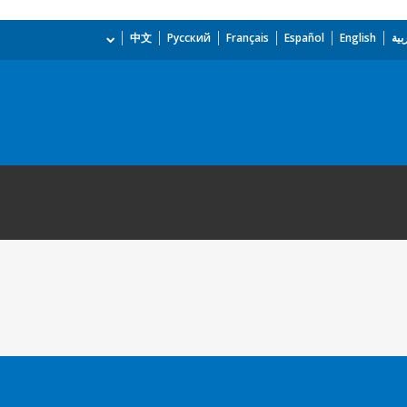
بية
English
Español
Français
Русский
中文