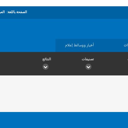
الصفحة باللغة:
العر
ات
أخبار ووسائط إعلام
تصنيفات
النتائج