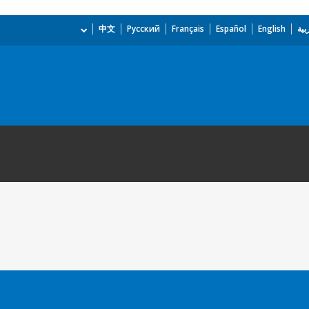
بية
English
Español
Français
Русский
中文