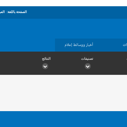
الصفحة باللغة:
العر
ات
أخبار ووسائط إعلام
تصنيفات
النتائج