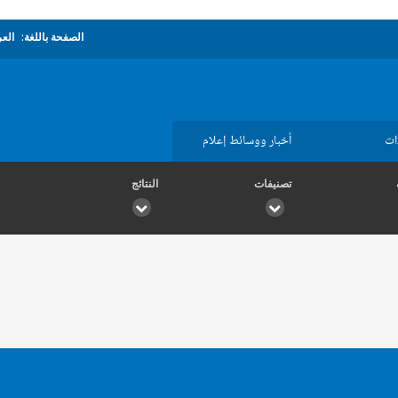
الصفحة باللغة:
العر
ات
أخبار ووسائط إعلام
تصنيفات
النتائج