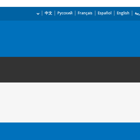
بية
English
Español
Français
Русский
中文