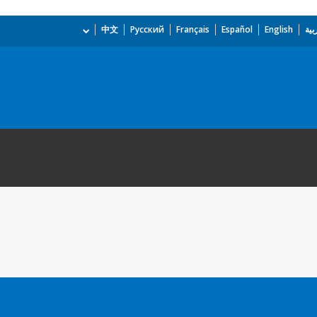
بية
English
Español
Français
Русский
中文