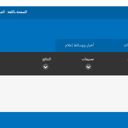
الصفحة باللغة:
العر
ات
أخبار ووسائط إعلام
تصنيفات
النتائج