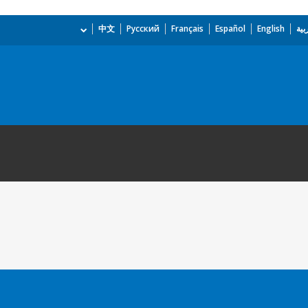
بية
English
Español
Français
Русский
中文