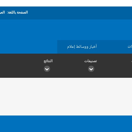
الصفحة باللغة:
العر
ات
أخبار ووسائط إعلام
تصنيفات
النتائج