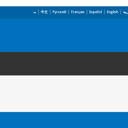
بية
English
Español
Français
Русский
中文