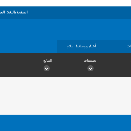
الصفحة باللغة:
العر
ات
أخبار ووسائط إعلام
تصنيفات
النتائج