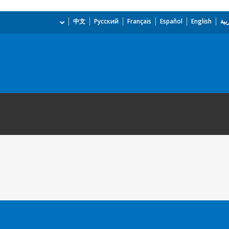
بية
English
Español
Français
Русский
中文