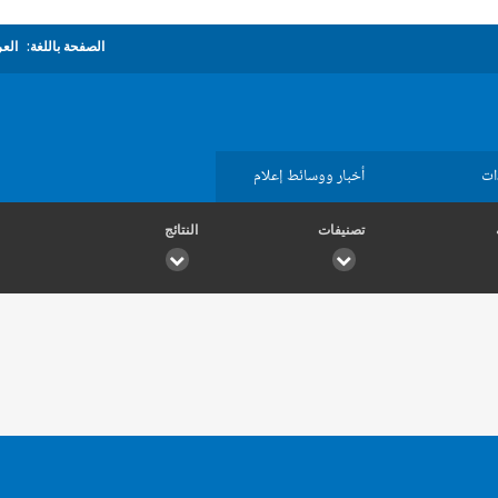
الصفحة باللغة:
العر
ات
أخبار ووسائط إعلام
تصنيفات
النتائج