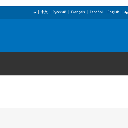
ية
English
Español
Français
Русский
中文