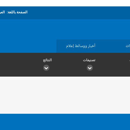
الصفحة باللغة:
العر
ات
أخبار ووسائط إعلام
تصنيفات
النتائج