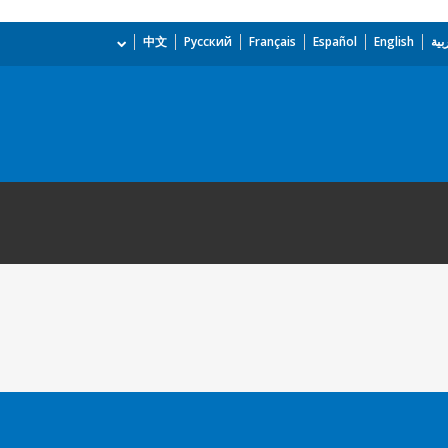
بية
English
Español
Français
Русский
中文