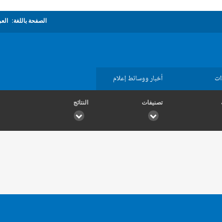
الصفحة باللغة:
العر
ات
أخبار ووسائط إعلام
تصنيفات
النتائج