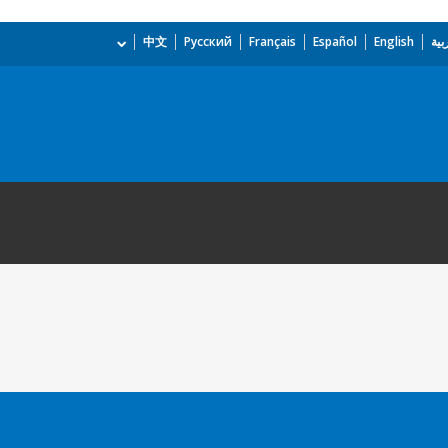
بية
English
Español
Français
Русский
中文