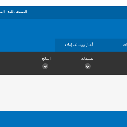
الصفحة باللغة:
العر
ات
أخبار ووسائط إعلام
تصنيفات
النتائج