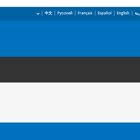
بية
English
Español
Français
Русский
中文