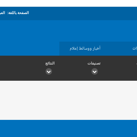
الصفحة باللغة:
العر
ات
أخبار ووسائط إعلام
تصنيفات
النتائج