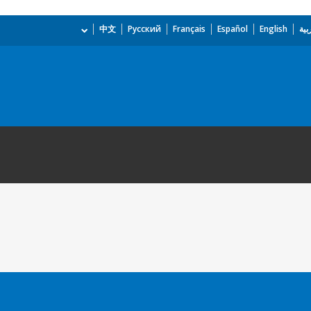
بية
English
Español
Français
Русский
中文