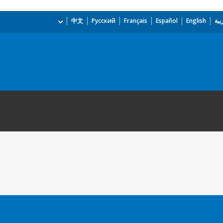
بية
English
Español
Français
Русский
中文