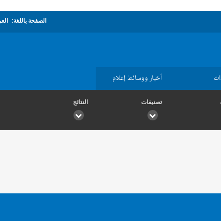
الصفحة باللغة:
العر
ات
أخبار ووسائط إعلام
تصنيفات
النتائج