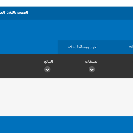
الصفحة باللغة:
العر
ات
أخبار ووسائط إعلام
تصنيفات
النتائج