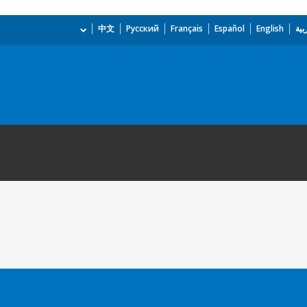
بية
English
Español
Français
Русский
中文