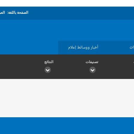
الصفحة باللغة:
العر
ات
أخبار ووسائط إعلام
تصنيفات
النتائج