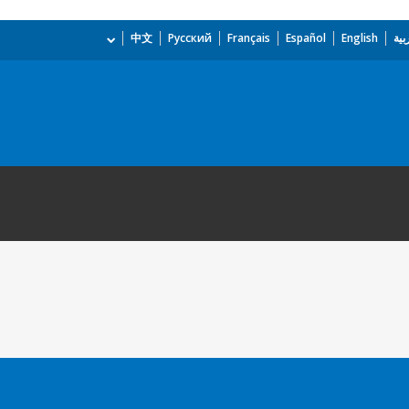
بية
English
Español
Français
Русский
中文