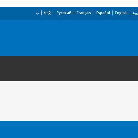
بية
English
Español
Français
Русский
中文