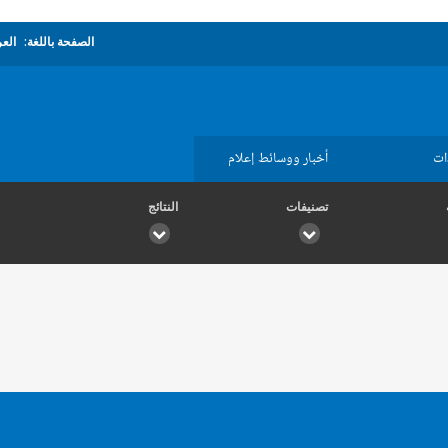
الصفحة باللغة:
العر
ات
أخبار ووسائط إعلام
تصنيفات
النتائج