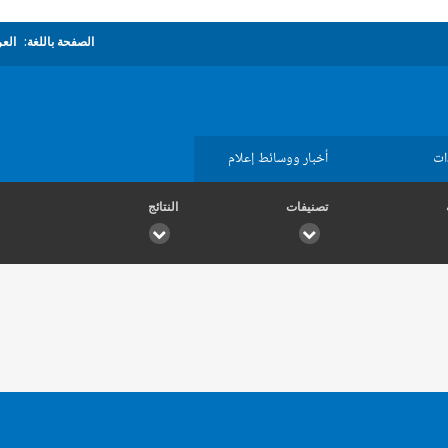
الصفحة باللغة:
العر
ات
أخبار ووسائط إعلام
تصنيفات
النتائج