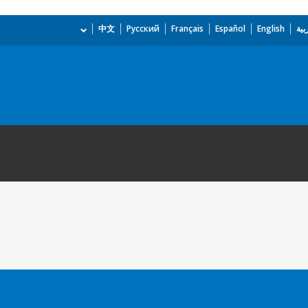
بية
English
Español
Français
Русский
中文