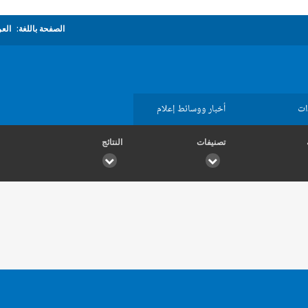
الصفحة باللغة:
العر
ات
أخبار ووسائط إعلام
تصنيفات
النتائج