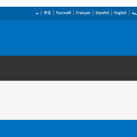
بية
English
Español
Français
Русский
中文