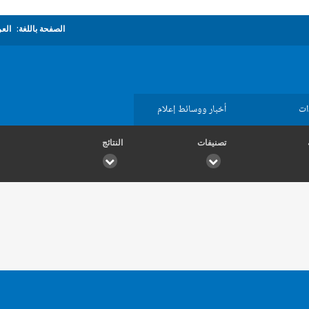
الصفحة باللغة:
العر
ات
أخبار ووسائط إعلام
تصنيفات
النتائج