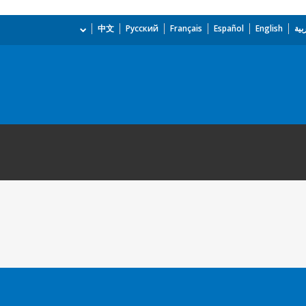
بية
English
Español
Français
Русский
中文