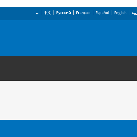
بية
English
Español
Français
Русский
中文