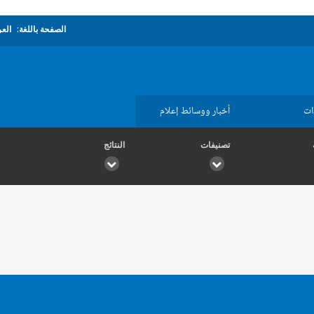
الصفحة باللغة:
العر
ات
أخبار ووسائط إعلام
تصنيفات
النتائج