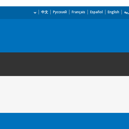
بية
English
Español
Français
Русский
中文