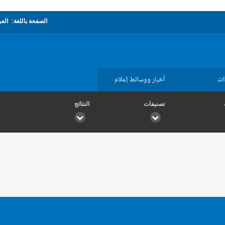
الصفحة باللغة:
العر
ات
أخبار ووسائط إعلام
تصنيفات
النتائج