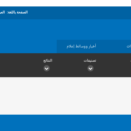
الصفحة باللغة:
العر
ات
أخبار ووسائط إعلام
تصنيفات
النتائج