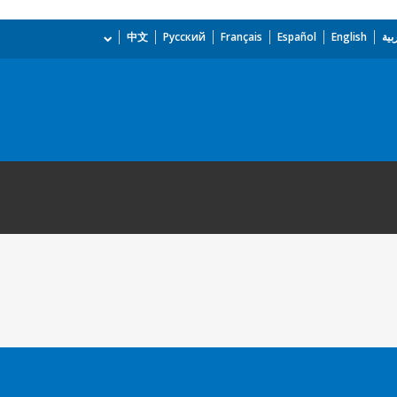
بية
English
Español
Français
Русский
中文