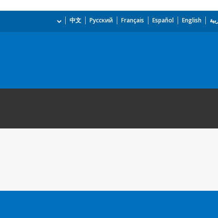
بية
English
Español
Français
Русский
中文