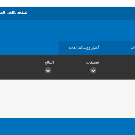
الصفحة باللغة:
العر
ات
أخبار ووسائط إعلام
تصنيفات
النتائج