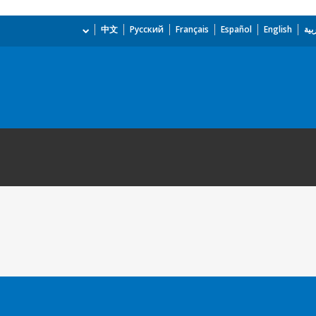
بية
English
Español
Français
Русский
中文