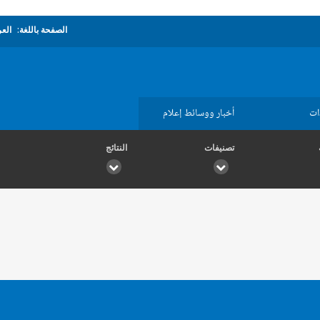
الصفحة باللغة:
العر
ات
أخبار ووسائط إعلام
تصنيفات
النتائج