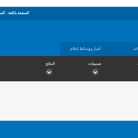
الصفحة باللغة:
العر
ات
أخبار ووسائط إعلام
تصنيفات
النتائج