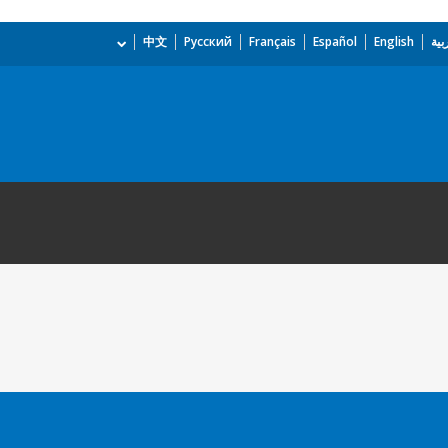
بية
English
Español
Français
Русский
中文