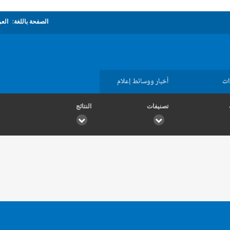
الصفحة باللغة:
العر
ات
أخبار ووسائط إعلام
تصنيفات
النتائج