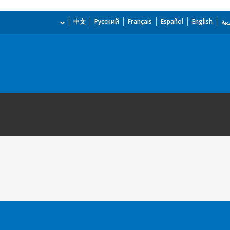
بية
English
Español
Français
Русский
中文