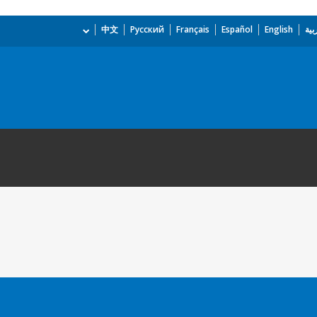
بية
English
Español
Français
Русский
中文