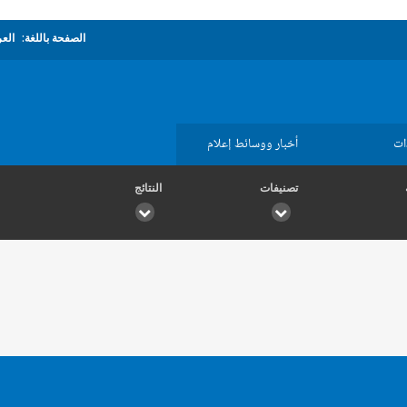
الصفحة باللغة:
العر
ات
أخبار ووسائط إعلام
تصنيفات
النتائج