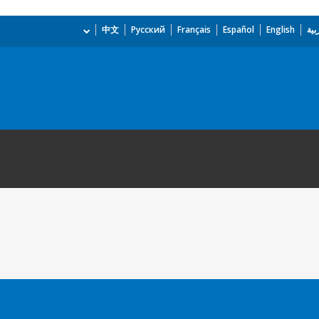
بية
English
Español
Français
Русский
中文