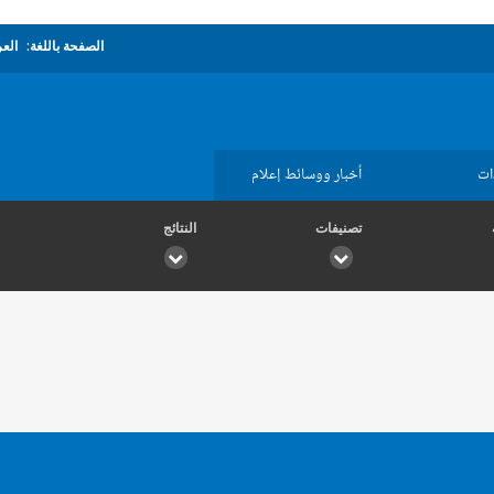
الصفحة باللغة:
العر
ات
أخبار ووسائط إعلام
تصنيفات
النتائج