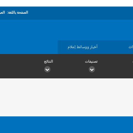
الصفحة باللغة:
العر
ات
أخبار ووسائط إعلام
تصنيفات
النتائج