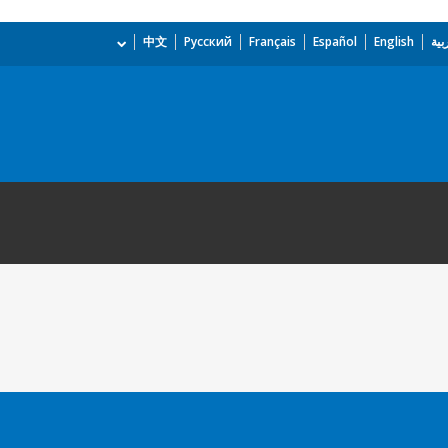
بية
English
Español
Français
Русский
中文