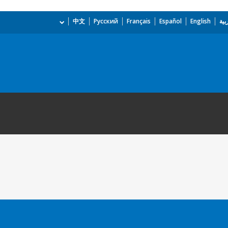
بية
English
Español
Français
Русский
中文