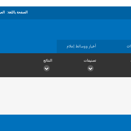
الصفحة باللغة:
العر
ات
أخبار ووسائط إعلام
تصنيفات
النتائج