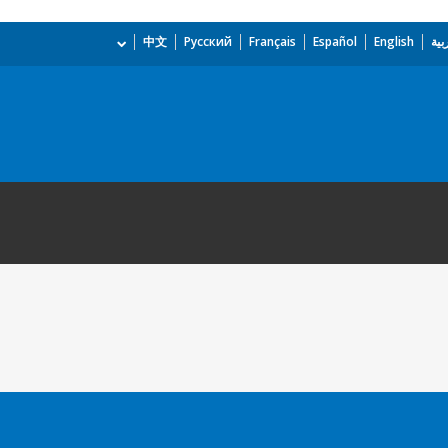
بية
English
Español
Français
Русский
中文