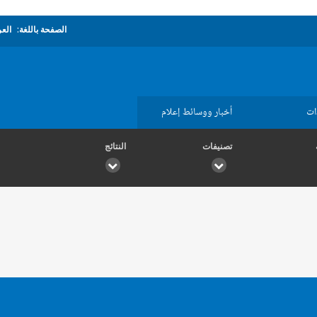
الصفحة باللغة:
العر
ات
أخبار ووسائط إعلام
تصنيفات
النتائج