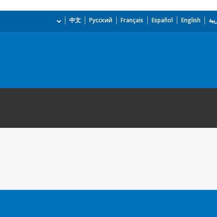
بية
English
Español
Français
Русский
中文