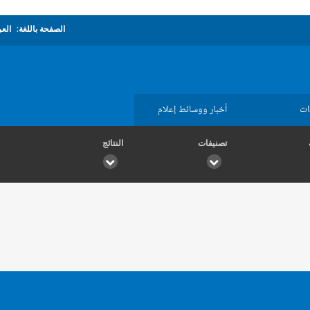
الصفحة باللغة:
العر
ات
أخبار ووسائط إعلام
تصنيفات
النتائج