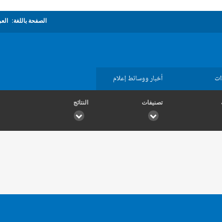
الصفحة باللغة:
العر
ات
أخبار ووسائط إعلام
تصنيفات
النتائج