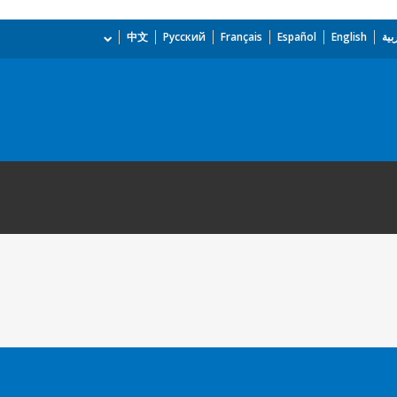
بية
English
Español
Français
Русский
中文